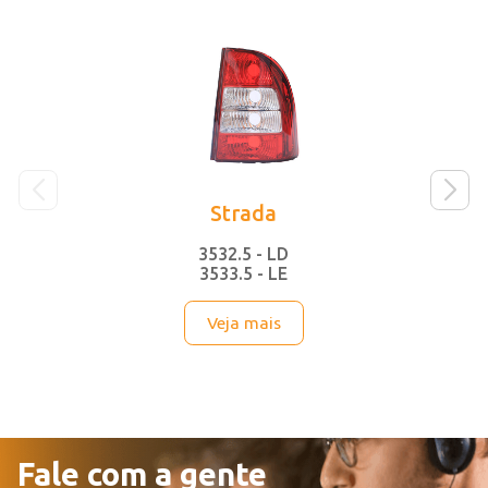
Lançamentos
Strada
3532.5 - LD
3533.5 - LE
Veja mais