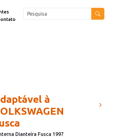
ntes
ontato
daptável à
VOLKSWAGEN
usca
nterna Dianteira Fusca 1997