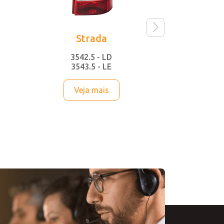
Strada
O
3542.5 - LD
3084
3543.5 - LE
3085
Veja mais
Vej