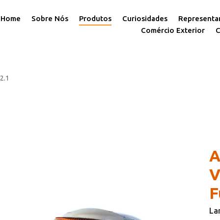
Home
Sobre Nós
Produtos
Curiosidades
Representa
Comércio Exterior
C
2.1
A
F
La