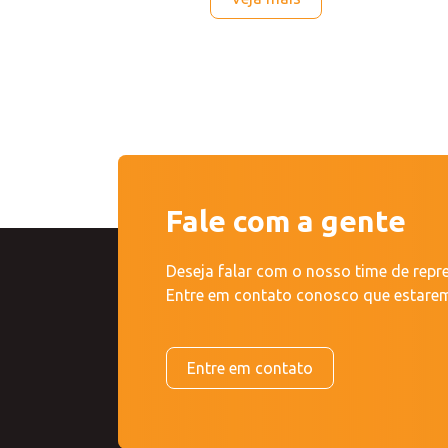
Fale com a gente
Deseja falar com o nosso time de rep
Entre em contato conosco que estarem
Entre em contato