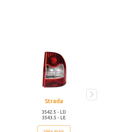
Strada
O
3542.5 - LD
3084
3543.5 - LE
3085
Veja mais
Vej