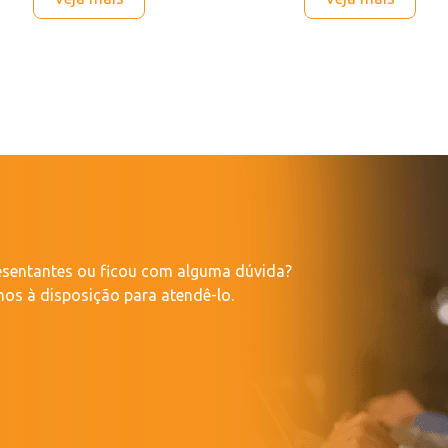
resentantes ou ficou com alguma dúvida?
os à disposição para atendê-lo.