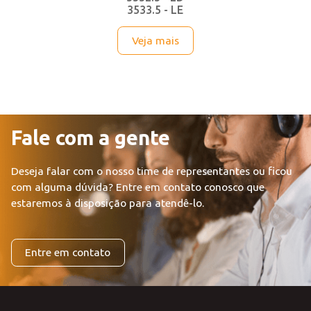
Strada
3532.5 - LD
3533.5 - LE
Veja mais
Fale com a gente
Deseja falar com o nosso time de representantes ou ficou
com alguma dúvida?
Entre em contato conosco que
estaremos à disposição para atendê-lo.
Entre em contato